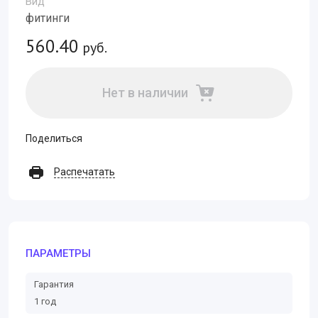
Вид
фитинги
560.40
руб.
Нет в наличии
Поделиться
Распечатать
ПАРАМЕТРЫ
Гарантия
1 год