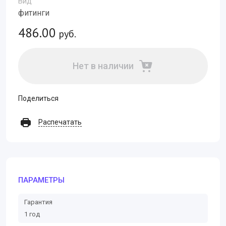
Вид
фитинги
486.00
руб.
Нет в наличии
Поделиться
Распечатать
ПАРАМЕТРЫ
Гарантия
1 год