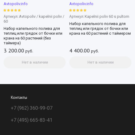
Avtopoliv.info
Avtopoliv.info
Артикул:
Артикул:
Avtopoliv / kapelnii poliv /
Kapelnii poliv 60 s pultom
60
Набор капельного полива для
Набор капельного полива для
теплиц или грядок от бочки или
теплиц или грядок от бочки или
крана на 60 растений с таймером
крана на 60 растений (без
таймера)
3 200.00
4 400.00
руб.
руб.
Нет в наличии
Нет в наличии
Контакты
+7 (962) 360-99-07
+7 (495) 665-83-41